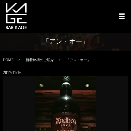
メ
「アン・オー」
HOME
新着銘柄のご紹介
「アン・オー」
2017/11/16